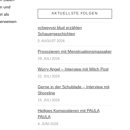
en und
AKTUELLSTE FOLGEN
t als
 verweisen
vchepyvsi blud erzählen
Schauergeschichten
5. AUGUST 2026
Provozieren mit Menstruationsmassaker
29. JULI 2026
Worry Angel – Interview mit Witch Post
22. JULI 2026
Gerne in der Schublade – Interview mit
Shoreline
15. JULI 2026
Heiliges Kompostieren mit PAULA
PAULA
4. JUNI 2026