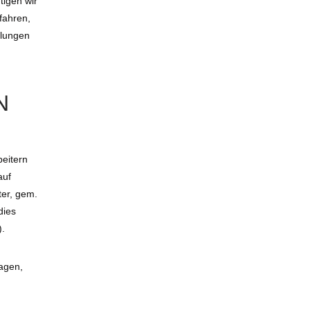
tigen wir
fahren,
llungen
N
eitern
auf
ter, gem.
dies
).
ragen,