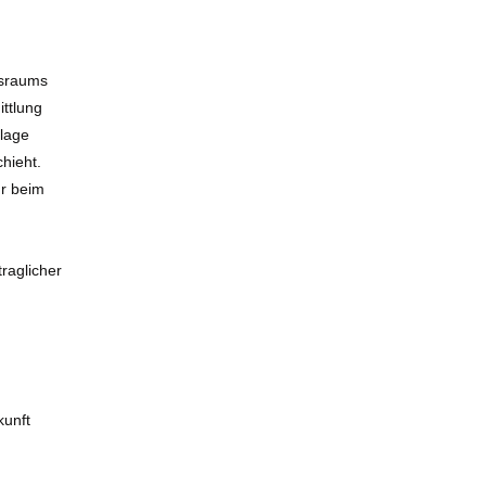
tsraums
ttlung
dlage
chieht.
ur beim
traglicher
kunft