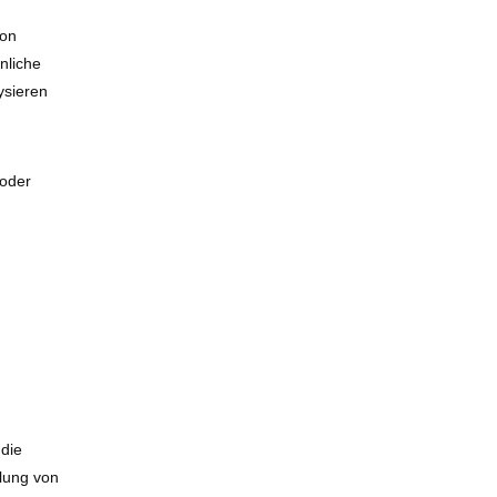
son
nliche
ysieren
 oder
 die
olung von