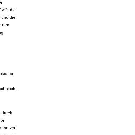
er
GVO, die
, und die
r den
ng
gskosten
technische
n durch
der
hmung von