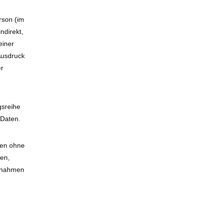
erson (im
ndirekt,
einer
Ausdruck
er
gsreihe
 Daten.
ten ohne
nen,
aßnahmen