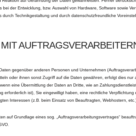
 Reaktion auf Gefährdung der Daten gewährleisten. Ferner berücksich
 bei der Entwicklung, bzw. Auswahl von Hardware, Software sowie Ver
 durch Technikgestaltung und durch datenschutzfreundliche Voreinste
 MIT AUFTRAGSVERARBEITER
 Daten gegenüber anderen Personen und Unternehmen (Auftragsverarb
tteln oder ihnen sonst Zugriff auf die Daten gewähren, erfolgt dies nur 
 wenn eine Übermittlung der Daten an Dritte, wie an Zahlungsdienstleis
g erforderlich ist), Sie eingewilligt haben, eine rechtliche Verpflichtung 
gten Interessen (z.B. beim Einsatz von Beauftragten, Webhostern, etc.
aten auf Grundlage eines sog. „Auftragsverarbeitungsvertrages“ beauft
SGVO.