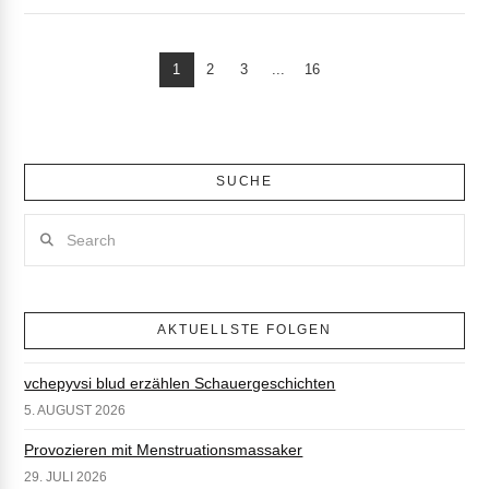
1
2
3
...
16
VIEW POST
SUCHE
Search
AKTUELLSTE FOLGEN
vchepyvsi blud erzählen Schauergeschichten
5. AUGUST 2026
Provozieren mit Menstruationsmassaker
29. JULI 2026