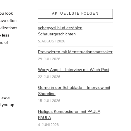
ou look
AKTUELLSTE FOLGEN
ave often
ilizations
vchepyvsi blud erzählen
Schauergeschichten
 less
5. AUGUST 2026
ns of
Provozieren mit Menstruationsmassaker
29. JULI 2026
Worry Angel – Interview mit Witch Post
22. JULI 2026
Gerne in der Schublade – Interview mit
Shoreline
 zwei
15. JULI 2026
l you up
Heiliges Kompostieren mit PAULA
PAULA
4. JUNI 2026