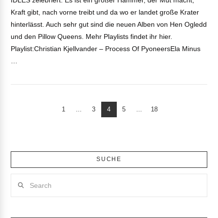
IDLES zelebriert. Es ist ein großer Hammer, der Mut macht,
Kraft gibt, nach vorne treibt und da wo er landet große Krater
hinterlässt. Auch sehr gut sind die neuen Alben von Hen Ogledd
und den Pillow Queens. Mehr Playlists findet ihr hier.
Playlist:Christian Kjellvander – Process Of PyoneersEla Minus
…
1
...
3
4
5
...
18
VIEW POST
SUCHE
Search