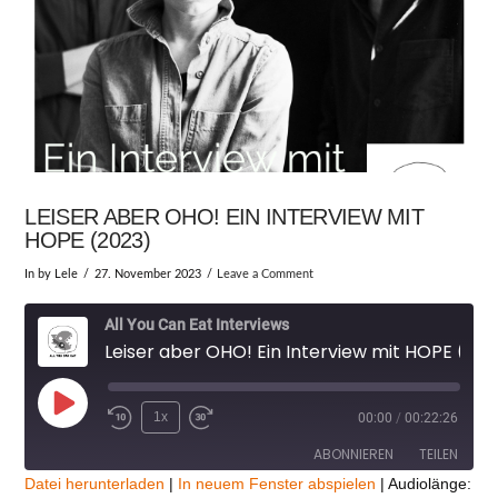
LEISER ABER OHO! EIN INTERVIEW MIT
HOPE (2023)
In by Lele
27. November 2023
Leave a Comment
All You Can Eat Interviews
Leiser aber OHO! Ein Interview mit HOPE (2023)
Play
1x
00:00
/
00:22:26
Episode
ABONNIEREN
TEILEN
Datei herunterladen
|
In neuem Fenster abspielen
|
Audiolänge: