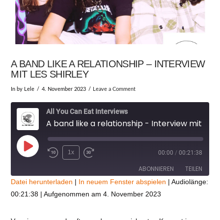
A BAND LIKE A RELATIONSHIP – INTERVIEW
MIT LES SHIRLEY
In by Lele
4. November 2023
Leave a Comment
All You Can Eat Interviews
A band like a relationship - Interview mit Les Shirley
Play
1x
00:00
/
00:21:38
Episode
ABONNIEREN
TEILEN
Datei herunterladen
|
In neuem Fenster abspielen
|
Audiolänge:
00:21:38
|
Aufgenommen am 4. November 2023
TEILEN
RSS FEED
LINK