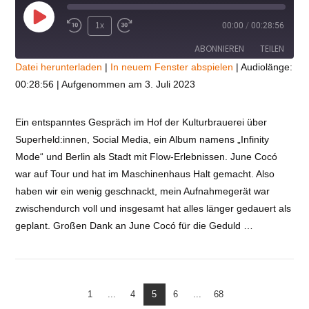
Play
1x
00:00
/
00:28:56
Episode
ABONNIEREN
TEILEN
Datei herunterladen
|
In neuem Fenster abspielen
|
Audiolänge:
00:28:56
|
Aufgenommen am 3. Juli 2023
TEILEN
RSS FEED
LINK
Ein entspanntes Gespräch im Hof der Kulturbrauerei über
Superheld:innen, Social Media, ein Album namens „Infinity
VIEW POST
EMBED
Mode“ und Berlin als Stadt mit Flow-Erlebnissen. June Cocó
war auf Tour und hat im Maschinenhaus Halt gemacht. Also
haben wir ein wenig geschnackt, mein Aufnahmegerät war
zwischendurch voll und insgesamt hat alles länger gedauert als
geplant. Großen Dank an June Cocó für die Geduld …
1
...
4
5
6
...
68