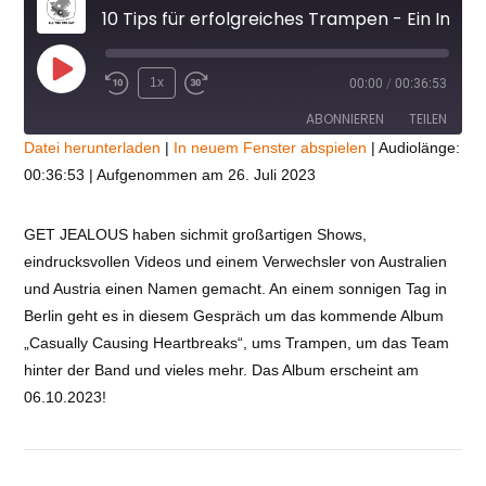
10 Tips für erfolgreiches Trampen - Ein Interview mit GET JEALOUS
Play
1x
00:00
/
00:36:53
Episode
ABONNIEREN
TEILEN
Datei herunterladen
|
In neuem Fenster abspielen
|
Audiolänge:
00:36:53
|
Aufgenommen am 26. Juli 2023
TEILEN
RSS FEED
LINK
GET JEALOUS haben sichmit großartigen Shows,
eindrucksvollen Videos und einem Verwechsler von Australien
VIEW POST
EMBED
und Austria einen Namen gemacht. An einem sonnigen Tag in
Berlin geht es in diesem Gespräch um das kommende Album
„Casually Causing Heartbreaks“, ums Trampen, um das Team
hinter der Band und vieles mehr. Das Album erscheint am
06.10.2023!