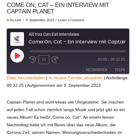
COME ON, CAT – EIN INTERVIEW MIT
CAPTAIN PLANET
In by Lele
9. September 2023
Leave a Comment
All You Can Eat Interviews
Come On, Cat - Ein Interview mit Captain Planet
Play
1x
00:00
/
00:32:25
Episode
ABONNIEREN
TEILEN
Datei herunterladen
|
In neuem Fenster abspielen
|
Audiolänge:
00:32:25
|
Aufgenommen am 9. September 2023
TEILEN
RSS FEED
LINK
Captain Planet sind wohl etwas wie Uhrgesteine. Sie machen
auf jeden Fall schon ziemlich lange Musik und jetzt gibt es ein
VIEW POST
EMBED
neues Album! Es heißt „Come on, Cat“. An einem feinen
Nachmittag habe ich mit Benni über das neue Album, die
Corona Zeit, seinen Namen, Meinungsverschiedenheiten im