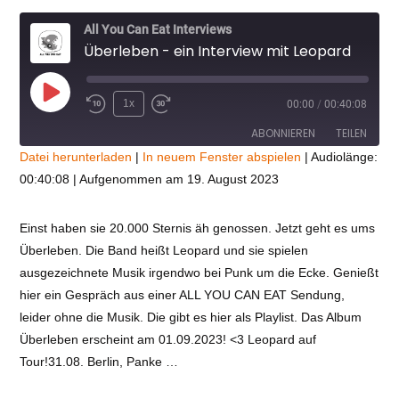
All You Can Eat Interviews
Überleben - ein Interview mit Leopard
Play
1x
00:00
/
00:40:08
Episode
ABONNIEREN
TEILEN
Datei herunterladen
|
In neuem Fenster abspielen
|
Audiolänge:
00:40:08
|
Aufgenommen am 19. August 2023
TEILEN
RSS FEED
LINK
Einst haben sie 20.000 Sternis äh genossen. Jetzt geht es ums
Überleben. Die Band heißt Leopard und sie spielen
VIEW POST
EMBED
ausgezeichnete Musik irgendwo bei Punk um die Ecke. Genießt
hier ein Gespräch aus einer ALL YOU CAN EAT Sendung,
leider ohne die Musik. Die gibt es hier als Playlist. Das Album
Überleben erscheint am 01.09.2023! <3 Leopard auf
Tour!31.08. Berlin, Panke …