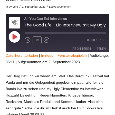
In by Lele
2. September 2023
Leave a Comment
All You Can Eat Interviews
The Good Life - Ein Interview mit My Ugly Clementine
Play
1x
00:00
/
36:11
Episode
ABONNIEREN
TEILEN
Datei herunterladen
|
In neuem Fenster abspielen
|
Audiolänge:
36:11
|
Aufgenommen am 2. September 2023
TEILEN
RSS FEED
LINK
Der Berg rief und wir waren am Start. Das Bergfunk Festival hat
Paula und mir die Gelegenheit gegeben ein paar allerfeinste
VIEW POST
EMBED
Bands live zu sehen und My Ugly Clementine zu interviewen!
Huzzah! Es geht um Regenklamotten, Knusperhäuser,
Rockstars, Musik als Produkt und Kommunikation. Also eine
sehr gute Sache, die ihr im Herbst auch bei Club Shows live
erleben könnt! 29.09.23 …