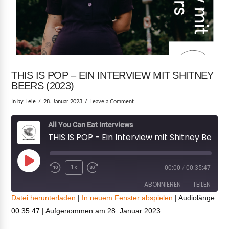
THIS IS POP – EIN INTERVIEW MIT SHITNEY
BEERS (2023)
In by Lele
28. Januar 2023
Leave a Comment
All You Can Eat Interviews
THIS IS POP - Ein Interview mit Shitney Beers (2023)
Play
1x
00:00
/
00:35:47
Episode
ABONNIEREN
TEILEN
Datei herunterladen
|
In neuem Fenster abspielen
|
Audiolänge:
00:35:47
|
Aufgenommen am 28. Januar 2023
TEILEN
RSS FEED