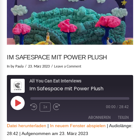
IM SAFESPACE MIT POWER PLUSH
In by Paula
23. März 2023
Leave a Comment
All You Can Eat Interviews
Im Safespace mit Power Plush
Play
1x
00:00
/
28:42
Episode
ABONNIEREN
TEILEN
Datei herunterladen
|
In neuem Fenster abspielen
|
Audiolänge:
28:42
|
Aufgenommen am 23. März 2023
TEILEN
RSS FEED