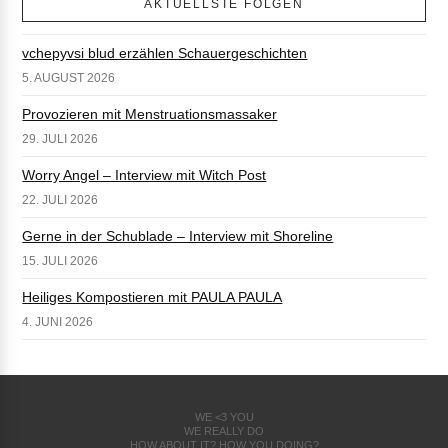
AKTUELLSTE FOLGEN
vchepyvsi blud erzählen Schauergeschichten
5. AUGUST 2026
Provozieren mit Menstruationsmassaker
29. JULI 2026
Worry Angel – Interview mit Witch Post
22. JULI 2026
Gerne in der Schublade – Interview mit Shoreline
15. JULI 2026
Heiliges Kompostieren mit PAULA PAULA
4. JUNI 2026
WE <3 YOU
WE REALLY DO
HOW ABOUT IT? HOW YOU DOING?