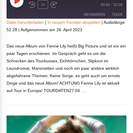
Play
1x
00:00
/
52:28
Episode
ABONNIEREN
TEILEN
Datei herunterladen
|
In neuem Fenster abspielen
|
Audiolänge:
52:28
|
Aufgenommen am 26. April 2023
TEILEN
RSS FEED
LINK
Das neue Album von Fenne Lily heißt Big Picture und ist vor ein
paar Tagen erschienen. Im Gespräch geht es um die
VIEW POST
EMBED
Schrecken des Tourbusses, Eichhörnchen, Slipknot im
Laundromat, Marionetten und noch ein paar andere wirklich
abgefahrene Themen. Keine Sorge, es geht auch um ernste
Dinge und das neue Album! ACHTUNG Fenne Lily ist aktuell
auf Tour in Europa! TOURDATEN27.04. …