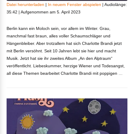
Datei herunterladen
|
In neuem Fenster abspielen
|
Audiolänge:
35:42
|
Aufgenommen am 5. April 2023
TEILEN
RSS FEED
LINK
Berlin kann ein Moloch sein, vor allem im Winter. Grau,
manchmal fast braun, alles voller Schaumschläger und
EMBED
Hängenbleiber. Aber trotzallem hat sich Charlotte Brandi jetzt
VIEW POST
mit Berlin versöhnt. Seit 10 Jahren lebt sie hier und macht
Musik. Jetzt hat sie ihr zweites Album „An den Alptraum“
veröffentlicht. Liebeskummer, herzige Wiener und Todesangst,
all diese Themen bearbeitet Charlotte Brandi mit poppigen …