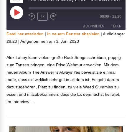
Play
1x
00:00
/
28:20
Episode
ABONNIEREN
TEILEN
Datei herunterladen
|
In neuem Fenster abspielen
|
Audiolänge:
28:20
|
Aufgenommen am 3. Juni 2023
TEILEN
RSS FEED
LINK
Alex Lahey kann vieles: große Rock Songs schreiben, poppig
zum Tanzen bringen, eine Prise Wehmut erwecken. Mit dem
VIEW POST
EMBED
neuen Album The Answer is Always Yes beweist sie einmal
mehr, dass sie wirklich sehr gut in all dem ist. Es geht darum
dazuzugehören, Platz zu finden, zu viele Weed Gummies zu
essen und mitzubekommen, dass die Ex demnächst heiratet.
Im Interview …