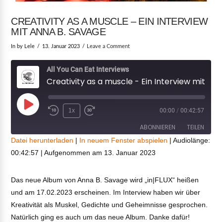
CREATIVITY AS A MUSCLE – EIN INTERVIEW
MIT ANNA B. SAVAGE
In by Lele
13. Januar 2023
Leave a Comment
All You Can Eat Interviews
Creativity as a muscle - Ein Interview mit Anna B. Savage
Play
1x
00:00
/
00:42:57
Episode
ABONNIEREN
TEILEN
Datei herunterladen
|
In neuem Fenster abspielen
|
Audiolänge:
00:42:57
|
Aufgenommen am 13. Januar 2023
TEILEN
RSS FEED
LINK
Das neue Album von Anna B. Savage wird „in|FLUX“ heißen
und am 17.02.2023 erscheinen. Im Interview haben wir über
VIEW POST
EMBED
Kreativität als Muskel, Gedichte und Geheimnisse gesprochen.
Natürlich ging es auch um das neue Album. Danke dafür!