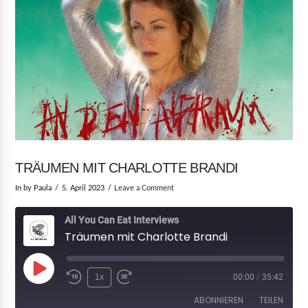
TRÄUMEN MIT CHARLOTTE BRANDI
In by Paula
5. April 2023
Leave a Comment
All You Can Eat Interviews
Träumen mit Charlotte Brandi
Play
1x
00:00
/
35:42
Episode
ABONNIEREN
TEILEN