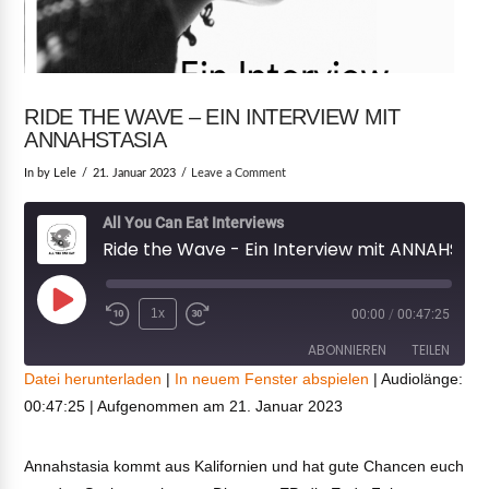
RIDE THE WAVE – EIN INTERVIEW MIT
ANNAHSTASIA
In by Lele
21. Januar 2023
Leave a Comment
All You Can Eat Interviews
Ride the Wave - Ein Interview mit ANNAHSTASIA
Play
1x
00:00
/
00:47:25
Episode
ABONNIEREN
TEILEN
Datei herunterladen
|
In neuem Fenster abspielen
|
Audiolänge:
00:47:25
|
Aufgenommen am 21. Januar 2023
TEILEN
RSS FEED
LINK
Annahstasia kommt aus Kalifornien und hat gute Chancen euch