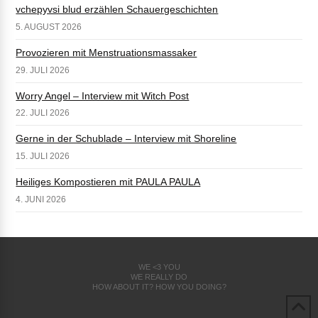
vchepyvsi blud erzählen Schauergeschichten
5. AUGUST 2026
Provozieren mit Menstruationsmassaker
29. JULI 2026
Worry Angel – Interview mit Witch Post
22. JULI 2026
Gerne in der Schublade – Interview mit Shoreline
15. JULI 2026
Heiliges Kompostieren mit PAULA PAULA
4. JUNI 2026
WE <3 YOU
WE REALLY DO
HOW ABOUT IT? HOW YOU DOING?