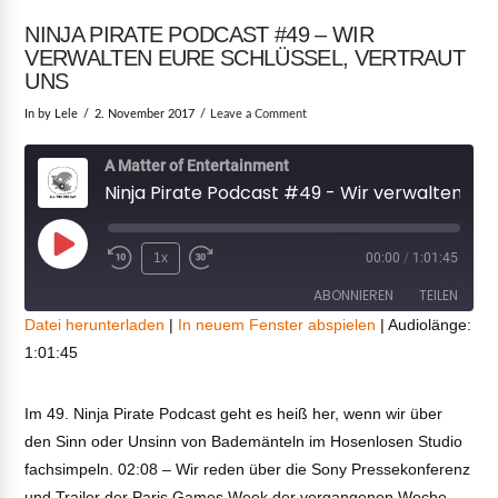
NINJA PIRATE PODCAST #49 – WIR
VERWALTEN EURE SCHLÜSSEL, VERTRAUT
UNS
In by Lele
2. November 2017
Leave a Comment
A Matter of Entertainment
Ninja Pirate Podcast #49 - Wir verwalten eure Schlüssel, vertraut uns
Play
1x
00:00
/
1:01:45
Episode
ABONNIEREN
TEILEN
Datei herunterladen
|
In neuem Fenster abspielen
|
Audiolänge:
1:01:45
TEILEN
RSS FEED
LINK
Im 49. Ninja Pirate Podcast geht es heiß her, wenn wir über
den Sinn oder Unsinn von Bademänteln im Hosenlosen Studio
EMBED
fachsimpeln. 02:08 – Wir reden über die Sony Pressekonferenz
und Trailer der Paris Games Week der vergangenen Woche