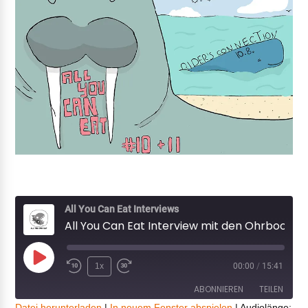
All You Can Eat Interviews
All You Can Eat Interview mit den Ohrbooten (Backlog)
Play
1x
00:00
/
15:41
Episode
ABONNIEREN
TEILEN
Datei herunterladen
|
In neuem Fenster abspielen
|
Audiolänge: