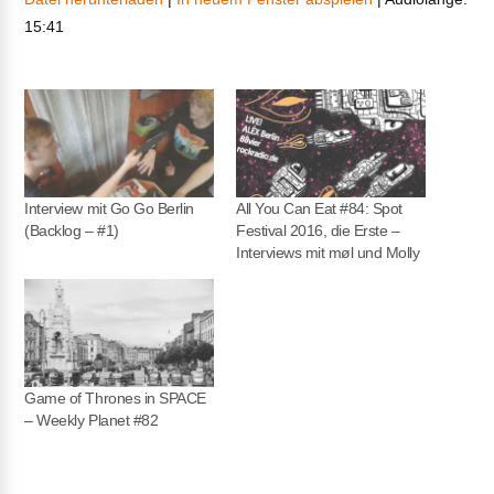
15:41
TEILEN
RSS FEED
LINK
EMBED
Interview mit Go Go Berlin
All You Can Eat #84: Spot
(Backlog – #1)
Festival 2016, die Erste –
Interviews mit møl und Molly
Game of Thrones in SPACE
– Weekly Planet #82