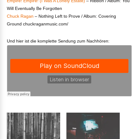
Empire! Empire! (I Was A Lonely Estate)
– Ribbon / Album: You
Will Eventually Be Forgotten
Chuck Ragan
– Nothing Left to Prove / Album: Covering
Ground chuckraganmusic.com/
Und hier ist die komplette Sendung zum Nachhören: