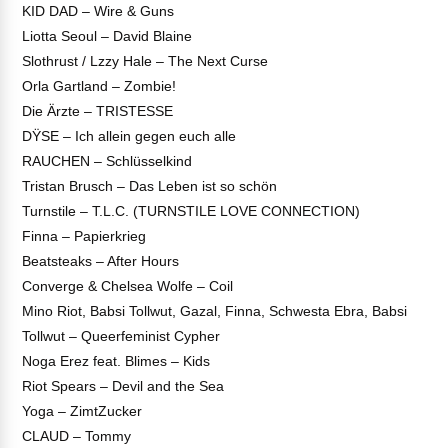
KID DAD – Wire & Guns
Liotta Seoul – David Blaine
Slothrust / Lzzy Hale – The Next Curse
Orla Gartland – Zombie!
Die Ärzte – TRISTESSE
DŸSE – Ich allein gegen euch alle
RAUCHEN – Schlüsselkind
Tristan Brusch – Das Leben ist so schön
Turnstile – T.L.C. (TURNSTILE LOVE CONNECTION)
Finna – Papierkrieg
Beatsteaks – After Hours
Converge & Chelsea Wolfe – Coil
Mino Riot, Babsi Tollwut, Gazal, Finna, Schwesta Ebra, Babsi
Tollwut – Queerfeminist Cypher
Noga Erez feat. Blimes – Kids
Riot Spears – Devil and the Sea
Yoga – ZimtZucker
CLAUD – Tommy