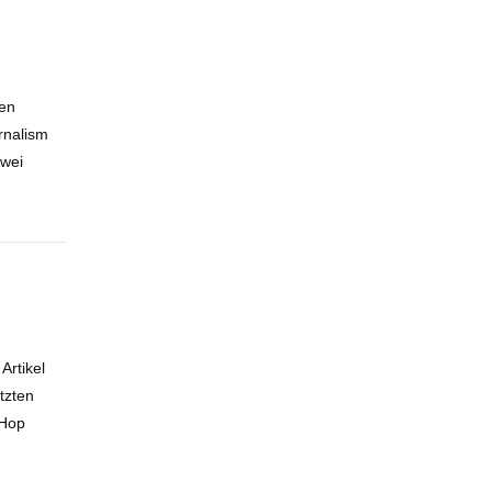
ten
rnalism
Zwei
Artikel
tzten
 Hop