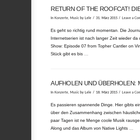
RETURN OF THE ROOFCAT! DI
In
Konzerte
,
Music
by Lele
31. März 2015
Leave a C
Es geht so richtig rund momentan. Die Journa
Internetserien ist nach langer Zeit wieder d
Show: Episode 07 from Topher Cantler on Vim
Stück gibt es bis …
AUFHOLEN UND ÜBERHOLEN: MU
In
Konzerte
,
Music
by Lele
18. März 2015
Leave a C
Es passieren spannende Dinge. Hier gibts ei
über den Zusammenhang zwischen häuslicher G
paar Tagen ist ne Menge coole Musik rausg
Along und das Album von Native Lights …