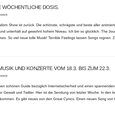
E WÖCHENTLICHE DOSIS.
omment
lism Show ist zurück. Die schönste, schrägste und beste aller animier
a und unterhält auf gewohnt hohem Niveau. Ich bin so glücklich. The Jou
eo. So viel neue tolle Musik! Terrible Feelings lassen Songs regnen. 
SIK UND KONZERTE VOM 18.3. BIS ZUM 22.3.
omment
nen schönen Guide bezüglich Internetsicherheit und einen spannenden 
ewalt und Twitter. Hier ist die Sendung von letzter Woche: In den le
ekommen. Es gibt neues von den Great Cynics. Einen neuen Song von