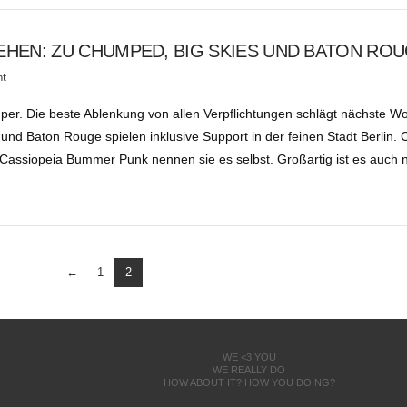
HEN: ZU CHUMPED, BIG SKIES UND BATON RO
nt
er. Die beste Ablenkung von allen Verpflichtungen schlägt nächste W
und Baton Rouge spielen inklusive Support in der feinen Stadt Berlin
 Cassiopeia Bummer Punk nennen sie es selbst. Großartig ist es auch 
←
1
2
WE <3 YOU
WE REALLY DO
HOW ABOUT IT? HOW YOU DOING?