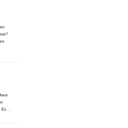
gen
esse?
en.
 Haus
ei
. Es …