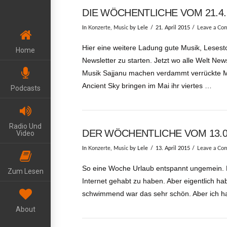
DIE WÖCHENTLICHE VOM 21.4. 
In
Konzerte
,
Music
by Lele
21. April 2015
Leave a Co
Hier eine weitere Ladung gute Musik, Lesest
Home
Newsletter zu starten. Jetzt wo alle Welt News
Musik Sajjanu machen verdammt verrückte Mus
Ancient Sky bringen im Mai ihr viertes …
Podcasts
Radio Und
DER WÖCHENTLICHE VOM 13.04.
Video
In
Konzerte
,
Music
by Lele
13. April 2015
Leave a Co
So eine Woche Urlaub entspannt ungemein. No
Zum Lesen
Internet gehabt zu haben. Aber eigentlich ha
schwimmend war das sehr schön. Aber ich ha
About