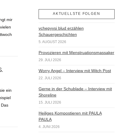
AKTUELLSTE FOLGEN
ngt mir
vielen
vchepyvsi blud erzählen
ttwoch
Schauergeschichten
5. AUGUST 2026
Provozieren mit Menstruationsmassaker
29. JULI 2026
.
Worry Angel – Interview mit Witch Post
22. JULI 2026
Gerne in der Schublade – Interview mit
sie ein
Shoreline
ispiel
15. JULI 2026
 Das
Heiliges Kompostieren mit PAULA
PAULA
4. JUNI 2026