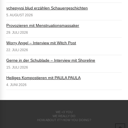
vchepyvsi blud erzählen Schauergeschichten
5. AUGUST 2026
Provozieren mit Menstruationsmassaker
29. JULI 2026
Worry Angel – Interview mit Witch Post
22. JULI 2026
Gerne in der Schublade – Interview mit Shoreline
15. JULI 2026
Heiliges Kompostieren mit PAULA PAULA
4. JUNI 2026
WE <3 YOU
WE REALLY DO
HOW ABOUT IT? HOW YOU DOING?