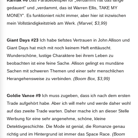
Karnak #6
Das Paradebeispiel für „verdammt hat das lange
gedauert“ und „verdammt, das ist Warren Ellis, TAKE MY
MONEY“. Es funktioniert nicht immer, aber hier ist inzwischen
mein Vollständigkeitstrieb am Werk.
(Marvel, $3,99)
Giant Days #23
Ich habe tiefstes Vertrauen in John Allison und
Giant Days hat mich mit noch keinem Heft enttäuscht.
Wunderschöne, lustige Charaktere bei ihrem Leben zu
beobachten ist eine feine Sache. Allison gelingt es mundäne
Sachen mit schweren Themen und einer sehr menschlichen
Herangehensweise zu verbinden.
(Boom Box, $3,99)
Goldie Vance #9
Ich muss zugeben, dass ich nach dem ersten
Trade aufgehört habe. Aber ich will mehr und werde daher wohl
auf das zweite Trade warten. Daher mache ich an dieser Stelle
Werbung für eine sehr angenehme, schöne, kleine
Detektivgeschichte. Die Mode ist genial, die Romanze genau
richtig und im Hintergrund ist immer das Space Race.
(Boom