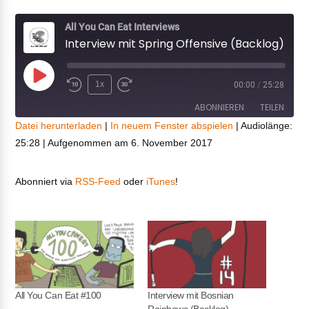
All You Can Eat Interviews
Interview mit Spring Offensive (Backlog)
Play
1x
00:00
/
25:28
Episode
ABONNIEREN
TEILEN
Datei herunterladen
|
In neuem Fenster abspielen
|
Audiolänge:
25:28
|
Aufgenommen am 6. November 2017
TEILEN
RSS FEED
LINK
Abonniert via
RSS-Feed
oder
iTunes
!
EMBED
All You Can Eat #100
Interview mit Bosnian
Rainbows (Backlog)