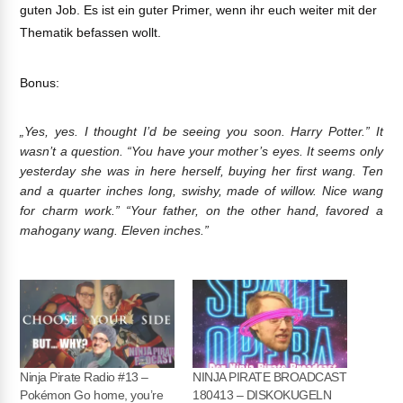
guten Job. Es ist ein guter Primer, wenn ihr euch weiter mit der
Thematik befassen wollt.
Bonus:
„Yes, yes. I thought I’d be seeing you soon. Harry Potter.” It
wasn’t a question. “You have your mother’s eyes. It seems only
yesterday she was in here herself, buying her first wang. Ten
and a quarter inches long, swishy, made of willow. Nice wang
for charm work.” “Your father, on the other hand, favored a
mahogany wang. Eleven inches.”
Ninja Pirate Radio #13 –
NINJA PIRATE BROADCAST
Pokémon Go home, you’re
180413 – DISKOKUGELN