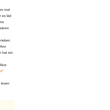
 es mal
r es läd
 ne
 wären
hrieben
 Ann
n hat ein
Alice
ne
“
 lesen