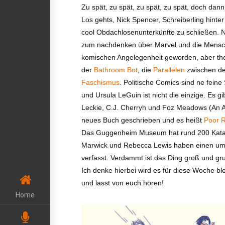
Zu spät, zu spät, zu spät, zu spät, doch dann 
Los gehts, Nick Spencer, Schreiberling hinte
cool Obdachlosenunterkünfte zu schließen. N
zum nachdenken über Marvel und die Menschen
komischen Angelegenheit geworden, aber the 
der
Bathroom Bot
, die
Parallelen
zwischen de
Faschismus
. Politische Comics sind ne fei
und Ursula LeGuin ist nicht die einzige. Es g
Leckie, C.J. Cherryh und Foz Meadows (An Acc
neues Buch geschrieben und es heißt
Poor R
Das Guggenheim Museum hat rund 200 Katal
Marwick und Rebecca Lewis haben einen umf
verfasst. Verdammt ist das Ding groß und gru
Ich denke hierbei wird es für diese Woche bl
und lasst von euch hören!
Home