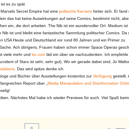
ist es zu spät.
r Marvels Secret Empire hat eine
politische Karriere
hinter sich. Er fand
ein das hat keine Auswirkungen auf seine Comics, bestimmt nicht, abe
 ein, die dort arbeiten. The Nib ist ein wundervoller Ort. Medium ist
Nib ist und bleibt eine fantastische Sammlung politischer Comics. Da
n USA Heute und Deutschland vor rund 80 Jahren und ein Primer zu
ne Sache. Ach übrigens, Frauen haben schon immer Space Operas gesc
ibt viele mehr und
tor.com
läd ein über sie nachzudenken. Ich empfehle
ident of Stars ist sehr, sehr gut). Wo wir gerade dabei sind, Jo Walto
elations
. Das wird spitze denke ich.
oge und Bücher über Ausstellungen kostenlos zur
Verfügung
gestellt. 
angreichen Report über „
Media Manipulation and Disinformation Onli
selig!
eiben. Nächstes Mal habe ich wieder Previews für euch. Viel Spaß beim