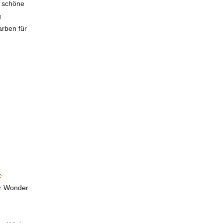
h schöne
g
arben für
e
er Wonder