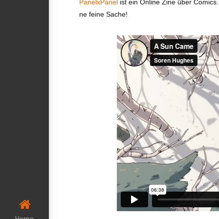
PanelxPanel
ist ein Online Zine über Comics.
ne feine Sache!