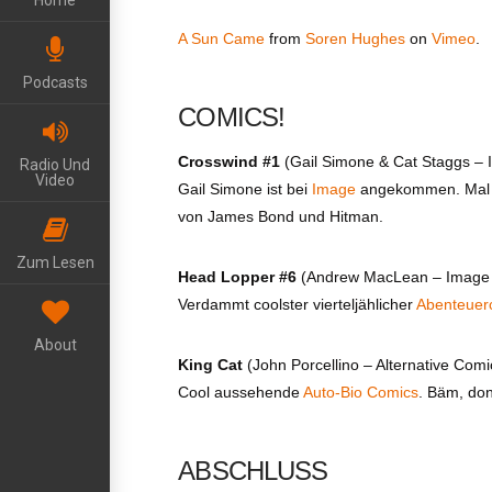
Home
A Sun Came
from
Soren Hughes
on
Vimeo
.
Podcasts
COMICS!
Crosswind #1
(Gail Simone & Cat Staggs – 
Radio Und
Video
Gail Simone ist bei
Image
angekommen. Mal s
von James Bond und Hitman.
Zum Lesen
Head Lopper #6
(Andrew MacLean – Image 
Verdammt coolster vierteljählicher
Abenteuer
About
King Cat
(John Porcellino – Alternative Comi
Cool aussehende
Auto-Bio Comics
. Bäm, don
ABSCHLUSS