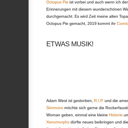
Octopus Pie
ist vorbei und auch wenn ich den
Erinnerungen mit diesem wunderschönen Wer
durchgemacht. Es wird Zeit meine alten Top
Octopus Pie gemacht, 2019 kommt ihr
Comi
ETWAS MUSIK!
Adam West ist gestorben,
R.I.P.
und die ame
Simmons
möchte sich gerne die Rockerfaust
Woman geben, einmal eine kleine
Historie
un
Xenomorphs
dürfte neues beibringen und di