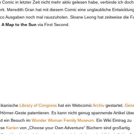
 Comic in letzter Zeit nicht mehr aktiv gelesen habe, verbinde ich doc
k. Meredith Gran hat mit diesem Comic eine unglaubliche Entwicklun
aco Ausgaben noch mal rauszuholen. Sloane Leong hat zeitweise die F
c
A Map to the Sun
via First Second.
rikanische
Library of Congress
hat ein Webcomic
Archiv
gestartet.
Gen
/Hörner-Geste patentieren. Es kann nicht genug spannende Artikel üb
d ein Besuch im
Wonder Woman Family Museum
. Ein Wiki Eintrag zu
ese
Karten
von „Choose your Own Adventure“ Büchern sind großartig.