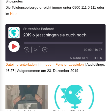
Shownotes
Die Telefonseelsorge erreicht immer unter 0800 111 0 111 oder
im
Netz
Stutenbiss Podcast
2019 & jetzt singen sie auch noch
Play
1x
00:00
/
46:27
Episode
ABONNIEREN
TEILEN
Datei herunterladen
|
In neuem Fenster abspielen
|
Audiolänge:
46:27
|
Aufgenommen am 23. Dezember 2019
TEILEN
RSS FEED
LINK
EMBED