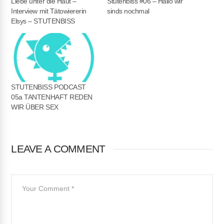
Liebe unter die Haut –
Stutenbiss #06 – Hallo wir
Interview mit Tä­to­wie­re­rin
sinds nochmal
Elsys – STUTENBISS
STUTENBISS PODCAST
05a TANTENHAFT REDEN
WIR ÜBER SEX
LEAVE A COMMENT