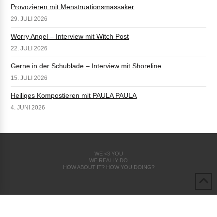
Provozieren mit Menstruationsmassaker
29. JULI 2026
Worry Angel – Interview mit Witch Post
22. JULI 2026
Gerne in der Schublade – Interview mit Shoreline
15. JULI 2026
Heiliges Kompostieren mit PAULA PAULA
4. JUNI 2026
WE <3 YOU
WE REALLY DO
HOW ABOUT IT? HOW YOU DOING?