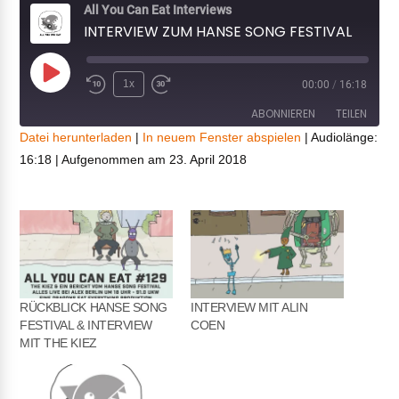
All You Can Eat Interviews
INTERVIEW ZUM HANSE SONG FESTIVAL
Play
1x
00:00
/
16:18
Episode
ABONNIEREN
TEILEN
Datei herunterladen
|
In neuem Fenster abspielen
|
Audiolänge:
16:18
|
Aufgenommen am 23. April 2018
TEILEN
RSS FEED
LINK
EMBED
RÜCKBLICK HANSE SONG
INTERVIEW MIT ALIN
FESTIVAL & INTERVIEW
COEN
MIT THE KIEZ