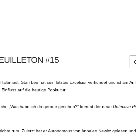
EUILLETON #15
f Halbmast. Stan Lee hat sein letztes Excelsior verkündet und ist am An
influss auf die heutige Popkultur.
 Reihe „Was habe ich da gerade gesehen?“ kommt der neue
Detective P
chichte rum. Zuletzt hat er Autonomous von Annalee Newitz gelesen un