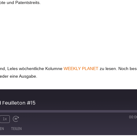
ote und Patentstreits.
gend, Leles wöchentliche Kolumne
WEEKLY PLANET
zu lesen. Noch bess
ieder eine Ausgabe.
d Feuilleton #15
00:0
1x
EN
TEILEN