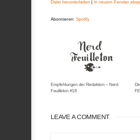
Datei herunterladen
|
In neuem Fenster absp
TEILEN
Spotify
Abonnieren:
Spotify
RSS FEED
LINK
EMBED
Empfehlungen der Redaktion – Nerd
De
Feuilleton #18
FE
LEAVE A COMMENT