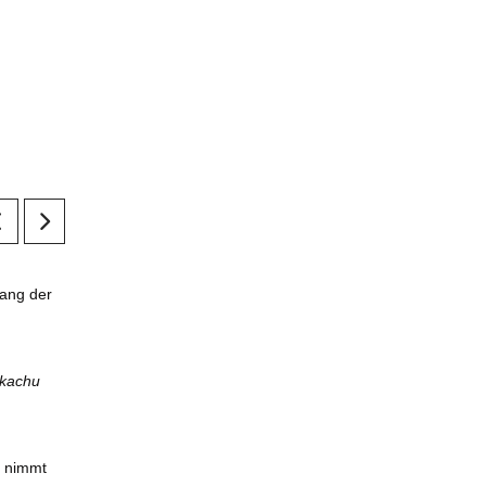
fang der
ikachu
d nimmt