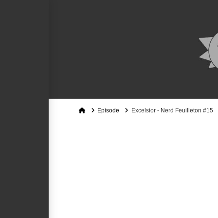
Home
Episode
Excelsior - Nerd Feuilleton #15