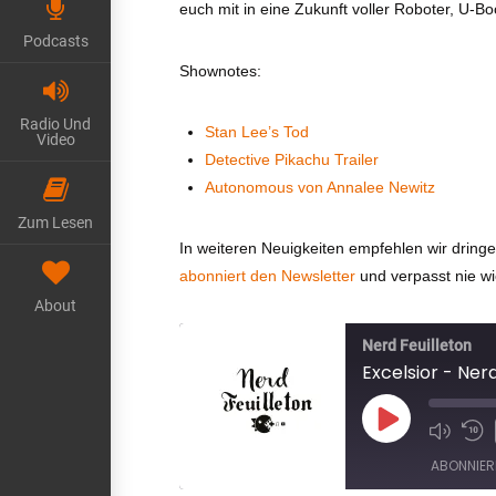
euch mit in eine Zukunft voller Roboter, U-Bo
Podcasts
Shownotes:
Radio Und
Stan Lee’s Tod
Video
Detective Pikachu Trailer
Autonomous von Annalee Newitz
Zum Lesen
In weiteren Neuigkeiten empfehlen wir drin
abonniert den Newsletter
und verpasst nie w
About
Nerd Feuilleton
Excelsior - Ner
Play
Episode
ABONNIER