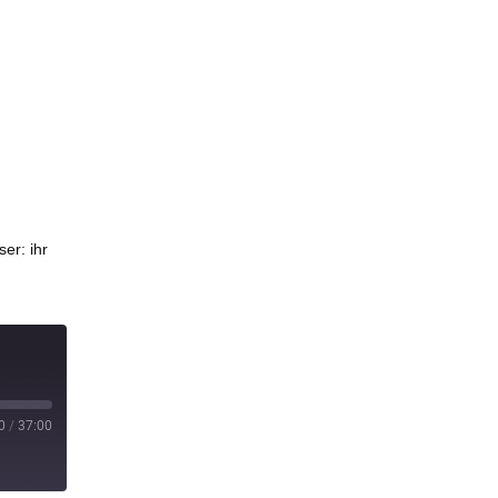
er: ihr
0
/
37:00