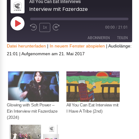
All You Can Eat Interviews
Interview mit Fazerdaze
Play
1x
00:00
/
21:01
Episode
ABONNIEREN
TEILEN
Datei herunterladen
|
In neuem Fenster abspielen
|
Audiolänge:
21:01
|
Aufgenommen am 21. Mai 2017
TEILEN
RSS FEED
LINK
EMBED
Glowing with Soft Power –
All You Can Eat Interview mit
Ein Interview mit Fazerdaze
I Have A Tribe (2nd)
(2024)