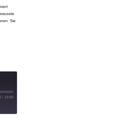
miert
bewusste
nnen. Sie
0
/
23:00