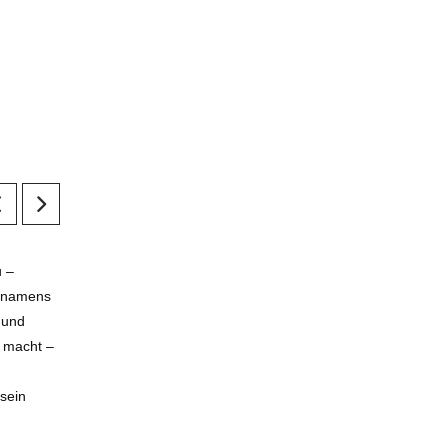
u –
s namens
t und
. macht –
 sein