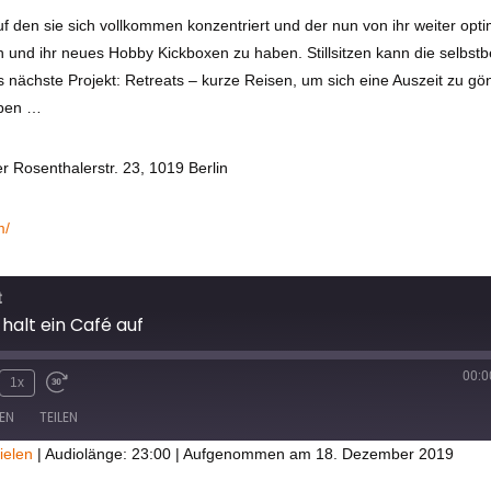
uf den sie sich vollkommen konzentriert und der nun von ihr weiter opti
ich und ihr neues Hobby Kickboxen zu haben. Stillsitzen kann die selbst
 nächste Projekt: Retreats – kurze Reisen, um sich eine Auszeit zu gö
ppen …
r Rosenthalerstr. 23, 1019 Berlin
m/
t
halt ein Café auf
00:0
1x
EN
TEILEN
ielen
|
Audiolänge: 23:00
|
Aufgenommen am 18. Dezember 2019