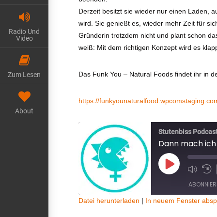
Derzeit besitzt sie wieder nur einen Laden, a
wird. Sie genießt es, wieder mehr Zeit für s
Radio Und
Gründerin trotzdem nicht und plant schon das
Video
weiß: Mit dem richtigen Konzept wird es kla
Das Funk You – Natural Foods findet ihr in de
Zum Lesen
https://funkyounaturalfood.wpcomstaging.co
About
Stutenbiss Podcas
Dann mach ich 
Play
Episode
ABONNIER
Datei herunterladen
|
In neuem Fenster absp
TEILEN