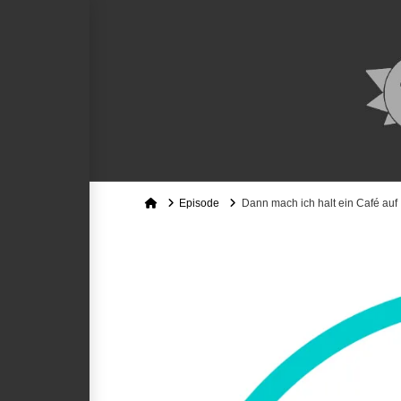
Home
Episode
Dann mach ich halt ein Café auf