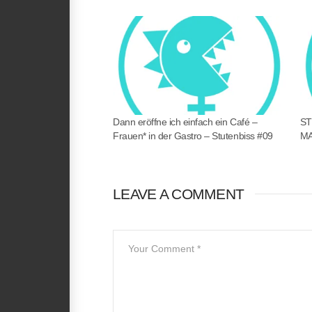
RSS FEED
LINK
EMBED
Dann eröffne ich einfach ein Café –
ST
Frauen* in der Gastro – Stutenbiss #09
MA
LEAVE A COMMENT