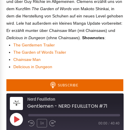
und über Guy Ritchie im Allgemeinen. Clemens erzählt uns von
dem Kurzfilm
The Garden of Words
von Makoto Shinkai, in
dem die Herstellung von Schuhen auf ein neues Level gehoben
wird. Lele hat außerdem ein kleines Manga Update vorbereitet:
Er erzählt munter über
Chainsaw Man
(mit Chainsaws) und
Delicious in Dungeon
(ohne Chainsaws).
Shownotes
:
The Gentlemen Trailer
The Garden of Words Trailer
Chainsaw Man
Delicious in Dungeon
Nerd Feuilleton
Gentlemen - NERD FEUILLETON #71
Play
1x
00:00
/
40:40
Episode