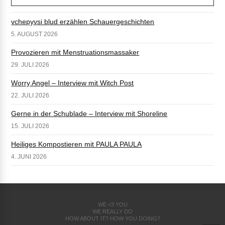
vchepyvsi blud erzählen Schauergeschichten
5. AUGUST 2026
Provozieren mit Menstruationsmassaker
29. JULI 2026
Worry Angel – Interview mit Witch Post
22. JULI 2026
Gerne in der Schublade – Interview mit Shoreline
15. JULI 2026
Heiliges Kompostieren mit PAULA PAULA
4. JUNI 2026
WE <3 YOU
WE REALLY DO
HOW ABOUT IT? HOW YOU DOING?