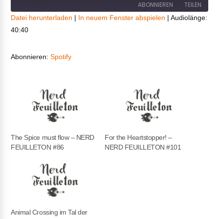
ABONNIEREN
TEILEN
Datei herunterladen
|
In neuem Fenster abspielen
|
Audiolänge:
40:40
TEILEN
Spotify
RSS FEED
LINK
Abonnieren:
Spotify
EMBED
The Spice must flow – NERD
For the Heartstopper! –
FEUILLETON #86
NERD FEUILLETON #101
Animal Crossing im Tal der