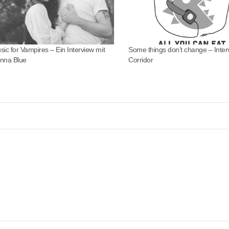
sic for Vampires – Ein Interview mit
Some things don’t change – Inter
nna Blue
Corridor