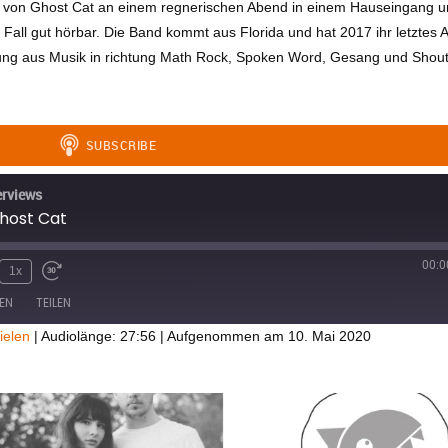
dern von Ghost Cat an einem regnerischen Abend in einem Hauseingang u
 Fall gut hörbar. Die Band kommt aus Florida und hat 2017 ihr letztes
ung aus Musik in richtung Math Rock, Spoken Word, Gesang und Shout
erviews
Ghost Cat
00:0
1x
EN
TEILEN
ielen
|
Audiolänge: 27:56
|
Aufgenommen am 10. Mai 2020