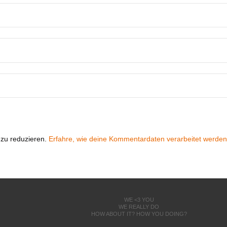
zu reduzieren.
Erfahre, wie deine Kommentardaten verarbeitet werden
WE <3 YOU
WE REALLY DO
HOW ABOUT IT? HOW YOU DOING?