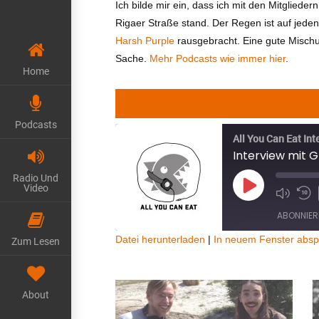
Ich bilde mir ein, dass ich mit den Mitglie
Rigaer Straße stand. Der Regen ist auf jeden
Harsh Purple
rausgebracht. Eine gute Misch
Sache.
Mehr Podcasts wie immer hier
.
Home
Podcasts
All You Can Eat Int
Interview mit 
Radio Und
Video
Play
Episode
ABONNIER
Datei herunterladen
|
In neuem Fenster absp
Zum Lesen
TEILEN
RSS FEED
LINK
About