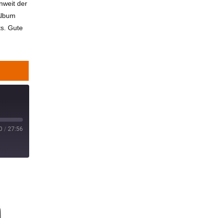
nweit der
 Album
s. Gute
0
/
27:56