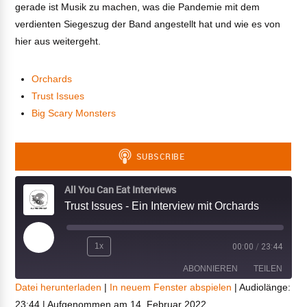
gerade ist Musik zu machen, was die Pandemie mit dem
verdienten Siegeszug der Band angestellt hat und wie es von
hier aus weitergeht.
Orchards
Trust Issues
Big Scary Monsters
All You Can Eat Interviews
Trust Issues - Ein Interview mit Orchards
Play
1x
00:00
/
23:44
Episode
ABONNIEREN
TEILEN
Datei herunterladen
|
In neuem Fenster abspielen
|
Audiolänge:
23:44
|
Aufgenommen am 14. Februar 2022