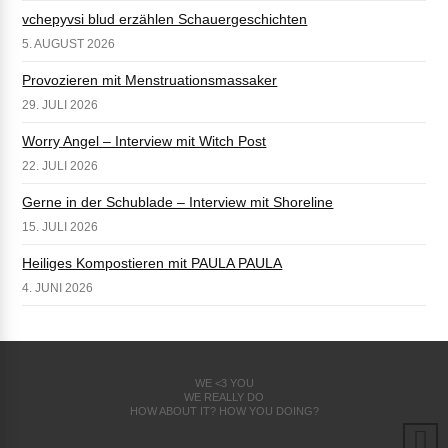
vchepyvsi blud erzählen Schauergeschichten
5. AUGUST 2026
Provozieren mit Menstruationsmassaker
29. JULI 2026
Worry Angel – Interview mit Witch Post
22. JULI 2026
Gerne in der Schublade – Interview mit Shoreline
15. JULI 2026
Heiliges Kompostieren mit PAULA PAULA
4. JUNI 2026
WE <3 YOU
WE REALLY DO
HOW ABOUT IT? HOW YOU DOING?