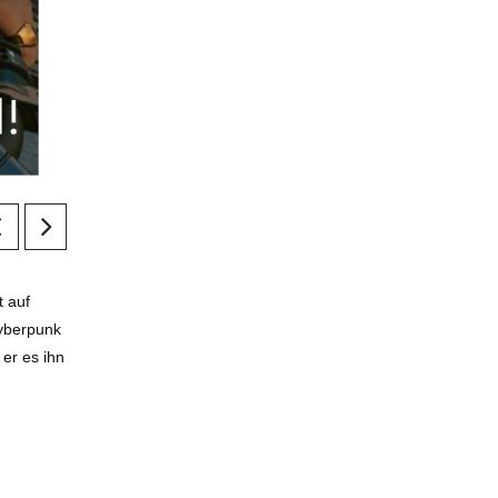
t auf
Cyberpunk
 er es ihn