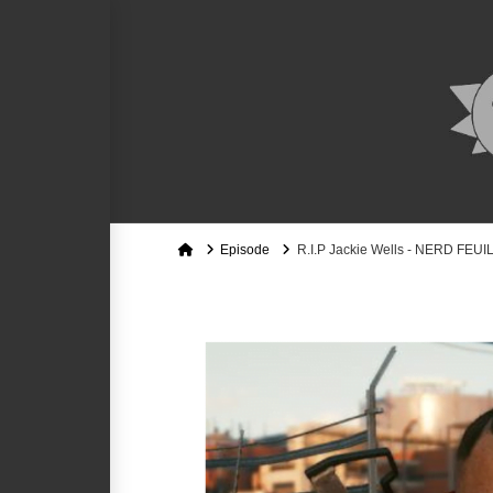
Home
Episode
R.I.P Jackie Wells - NERD FEU