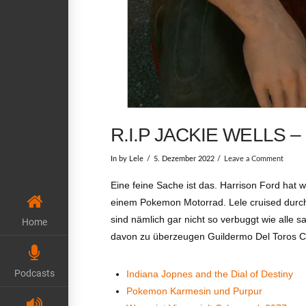
R.I.P JACKIE WELLS 
In by Lele
5. Dezember 2022
Leave a Comment
Eine feine Sache ist das. Harrison Ford hat w
einem Pokemon Motorrad. Lele cruised durch
sind nämlich gar nicht so verbuggt wie alle 
Home
davon zu überzeugen Guildermo Del Toros Ca
Podcasts
Indiana Jopnes and the Dial of Destiny
Pokemon Karmesin und Purpur