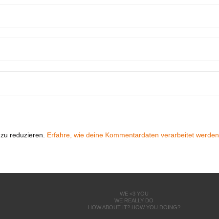
zu reduzieren.
Erfahre, wie deine Kommentardaten verarbeitet werden
WE <3 YOU
WE REALLY DO
HOW ABOUT IT? HOW YOU DOING?