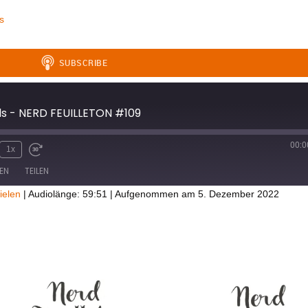
s
lls - NERD FEUILLETON #109
00:0
1x
EN
TEILEN
ielen
|
Audiolänge: 59:51
|
Aufgenommen am 5. Dezember 2022