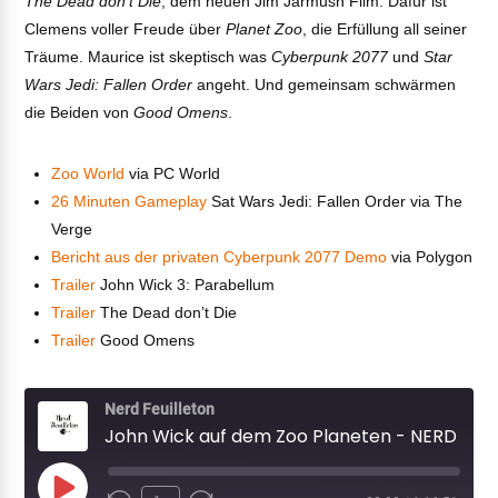
The Dead don’t Die
, dem neuen Jim Jarmush Film. Dafür ist
Clemens voller Freude über
Planet Zoo
, die Erfüllung all seiner
Träume. Maurice ist skeptisch was
Cyberpunk 2077
und
Star
Wars Jedi: Fallen Order
angeht. Und gemeinsam schwärmen
die Beiden von
Good Omens
.
Zoo World
via PC World
26 Minuten Gameplay
Sat Wars Jedi: Fallen Order via The
Verge
Bericht aus der privaten Cyberpunk 2077 Demo
via Polygon
Trailer
John Wick 3: Parabellum
Trailer
The Dead don’t Die
Trailer
Good Omens
Nerd Feuilleton
John Wick auf dem Zoo Planeten - NERD FEUILLETON #29