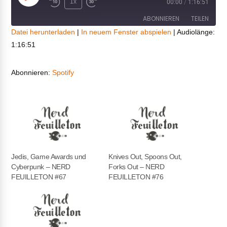
Play
1x
00:00
/
1:16:51
Episode
ABONNIEREN
TEILEN
Datei herunterladen
|
In neuem Fenster abspielen
|
Audiolänge:
1:16:51
TEILEN
Spotify
RSS FEED
LINK
Abonnieren:
Spotify
EMBED
Jedis, Game Awards und
Knives Out, Spoons Out,
Cyberpunk – NERD
Forks Out – NERD
FEUILLETON #67
FEUILLETON #76