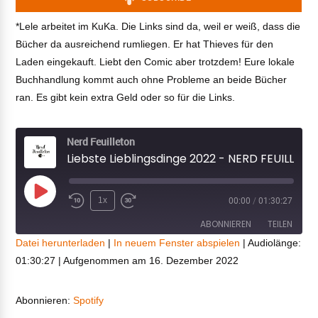
*Lele arbeitet im KuKa. Die Links sind da, weil er weiß, dass die
Bücher da ausreichend rumliegen. Er hat Thieves für den
Laden eingekauft. Liebt den Comic aber trotzdem! Eure lokale
Buchhandlung kommt auch ohne Probleme an beide Bücher
ran. Es gibt kein extra Geld oder so für die Links.
Nerd Feuilleton
Liebste Lieblingsdinge 2022 - NERD FEUILLETON #110
Play
1x
00:00
/
01:30:27
Episode
ABONNIEREN
TEILEN
Datei herunterladen
|
In neuem Fenster abspielen
|
Audiolänge:
01:30:27
|
Aufgenommen am 16. Dezember 2022
TEILEN
Spotify
RSS FEED
LINK
Abonnieren:
Spotify