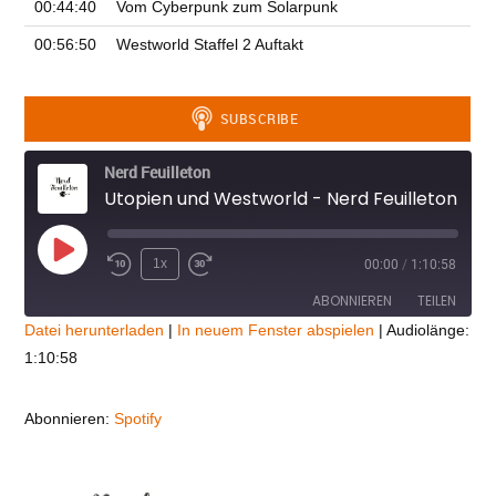
00:44:40
Vom Cyberpunk zum Solarpunk
00:56:50
Westworld Staffel 2 Auftakt
Nerd Feuilleton
Utopien und Westworld - Nerd Feuilleton #2
Play
1x
00:00
/
1:10:58
Episode
ABONNIEREN
TEILEN
Datei herunterladen
|
In neuem Fenster abspielen
|
Audiolänge:
1:10:58
TEILEN
Spotify
RSS FEED
LINK
Abonnieren:
Spotify
EMBED