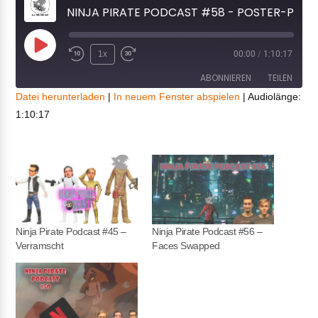
NINJA PIRATE PODCAST #58 - POSTER-POCALYPSE
Play
1x
00:00
/
1:10:17
Episode
ABONNIEREN
TEILEN
Datei herunterladen
|
In neuem Fenster abspielen
|
Audiolänge:
1:10:17
TEILEN
RSS FEED
LINK
EMBED
Ninja Pirate Podcast #45 –
Ninja Pirate Podcast #56 –
Verramscht
Faces Swapped