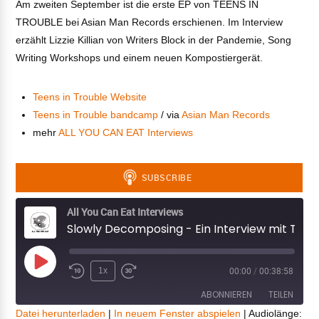
Am zweiten September ist die erste EP von TEENS IN
TROUBLE bei Asian Man Records erschienen. Im Interview
erzählt Lizzie Killian von Writers Block in der Pandemie, Song
Writing Workshops und einem neuen Kompostiergerät.
Teens in Trouble Website
Teens in Trouble bandcamp
/ via
Asian Man Records
mehr
ALL YOU CAN EAT Interviews
All You Can Eat Interviews
Slowly Decomposing - Ein Interview mit TEENS IN TROUBLE
Play
1x
00:00
/
00:38:58
Episode
ABONNIEREN
TEILEN
Datei herunterladen
|
In neuem Fenster abspielen
|
Audiolänge: