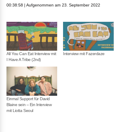
00:38:58
|
Aufgenommen am 23. September 2022
TEILEN
RSS FEED
LINK
EMBED
All You Can Eat Interview mit
Interview mit Fazerdaze
I Have A Tribe (2nd)
Einmal Support für David
Blaine sein – Ein Interview
mit Liotta Seoul