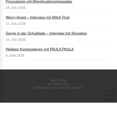
Provozieren mit Menstruationsmassaker
29. JULI 2026
Worry Angel – Interview mit Witch Post
22. JULI 2026
Gerne in der Schublade – Interview mit Shoreline
15. JULI 2026
Heiliges Kompostieren mit PAULA PAULA
4. JUNI 2026
WE <3 YOU
WE REALLY DO
HOW ABOUT IT? HOW YOU DOING?