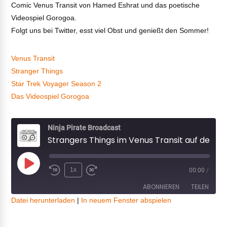
Comic Venus Transit von Hamed Eshrat und das poetische
Videospiel Gorogoa.
Folgt uns bei Twitter, esst viel Obst und genießt den Sommer!
Venus Transit
Stranger Things
Star Trek Voyager Season 2
Das Videospiel Gorogoa
Ninja Pirate Broadcast
Strangers Things im Venus Transit auf der Voyager
Play
1x
00:00
/
Episode
ABONNIEREN
TEILEN
Datei herunterladen
|
In neuem Fenster abspielen
TEILEN
RSS FEED