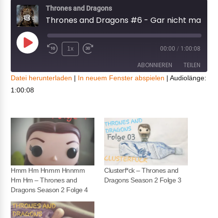
Thrones and Dragons
Thrones and Dragons #6 - Gar nicht mal son geiler Titel...
Play
1x
00:00
/
1:00:08
Episode
ABONNIEREN
TEILEN
Datei herunterladen
|
In neuem Fenster abspielen
|
Audiolänge:
1:00:08
TEILEN
RSS FEED
LINK
EMBED
Hmm Hm Hnmm Hnnmm
Clusterf*ck – Thrones and
Hm Hm – Thrones and
Dragons Season 2 Folge 3
Dragons Season 2 Folge 4