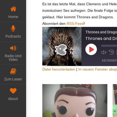
Es ist das letzte Mal, dass Clemens und Hel
inzestuösen Sex aufregen. Die finale Folge 
Home
geklaut. Hier kommt Thrones and Dragons.
Abonniert den
RSS-Feed
!
Thrones and Drag
Podcasts
Thrones and Dra
Play
Radio Und
Episode
Video
ABONNIER
Datei herunterladen
|
In neuem Fenster absp
TEILEN
Zum Lesen
RSS FEED
LINK
About
EMBED