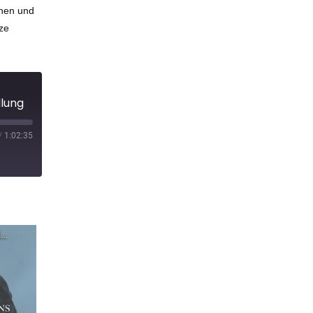
enen und
tze
llung
/
1:02:35