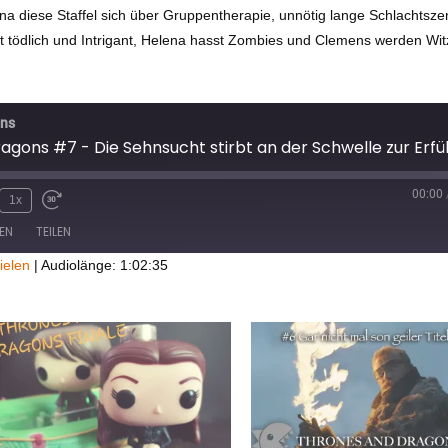
ena diese Staffel sich über Gruppentherapie, unnötig lange Schlachtsz
ist tödlich und Intrigant, Helena hasst Zombies und Clemens werden Wi
ons
gons #7 - Die Sehnsucht stirbt an der Schwelle zur Erfü
00:00
1x
EN
TEILEN
ielen
|
Audiolänge: 1:02:35