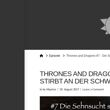
Home
Episode
Thrones and Dragons #7 - Die Seh
THRONES AND DRAGO
STIRBT AN DER SCH
In by Maurice
29. August 2017
Leave a Comment