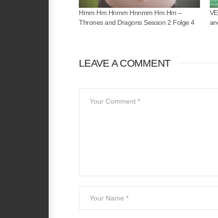
Hmm Hm Hnmm Hnnmm Hm Hm –
VE
Thrones and Dragons Season 2 Folge 4
an
LEAVE A COMMENT