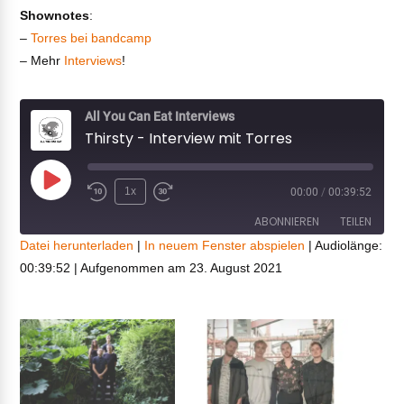
Shownotes
:
–
Torres bei bandcamp
– Mehr
Interviews
!
All You Can Eat Interviews
Thirsty - Interview mit Torres
Play
1x
00:00
/
00:39:52
Episode
ABONNIEREN
TEILEN
Datei herunterladen
|
In neuem Fenster abspielen
|
Audiolänge:
00:39:52
|
Aufgenommen am 23. August 2021
TEILEN
RSS FEED
LINK
EMBED