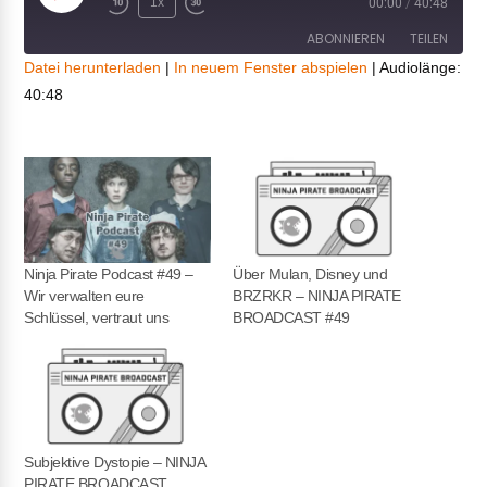
Play
1x
00:00
/
40:48
Episode
ABONNIEREN
TEILEN
Datei herunterladen
|
In neuem Fenster abspielen
|
Audiolänge:
40:48
TEILEN
RSS FEED
LINK
EMBED
Ninja Pirate Podcast #49 –
Über Mulan, Disney und
Wir verwalten eure
BRZRKR – NINJA PIRATE
Schlüssel, vertraut uns
BROADCAST #49
Subjektive Dystopie – NINJA
PIRATE BROADCAST