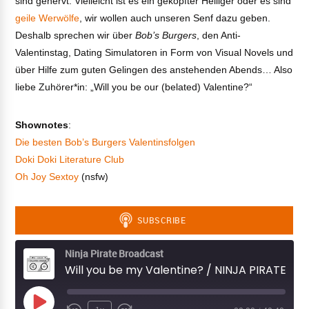
sind genervt. Vielleicht ist es ein geköpfter Heiliger oder es sind
geile Werwölfe
, wir wollen auch unseren Senf dazu geben.
Deshalb sprechen wir über
Bob’s Burgers
, den Anti-
Valentinstag, Dating Simulatoren in Form von Visual Novels und
über Hilfe zum guten Gelingen des anstehenden Abends… Also
liebe Zuhörer*in: „Will you be our (belated) Valentine?“
Shownotes
:
Die besten Bob’s Burgers Valentinsfolgen
Doki Doki Literature Club
Oh Joy Sextoy
(nsfw)
Ninja Pirate Broadcast
Will you be my Valentine? / NINJA PIRATE BROADCAST