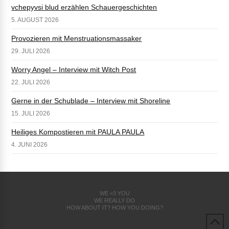
vchepyvsi blud erzählen Schauergeschichten
5. AUGUST 2026
Provozieren mit Menstruationsmassaker
29. JULI 2026
Worry Angel – Interview mit Witch Post
22. JULI 2026
Gerne in der Schublade – Interview mit Shoreline
15. JULI 2026
Heiliges Kompostieren mit PAULA PAULA
4. JUNI 2026
WE <3 YOU
WE REALLY DO
HOW ABOUT IT? HOW YOU DOING?