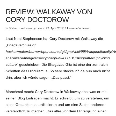
REVIEW: WALKAWAY VON
CORY DOCTOROW
In
Bücher zum Lesen
by Lele
27. April 2017
Leave a Comment
Laut Neal Stephenson hat Cory Doctorow mit Walkaway die
„
Bhagavad Gita of
hacker/maker/burner/opensource/git/gnu/wiki/99%/adjunctfaculty/
shareware/thingiverse/cypherpunk/LGTBQIA/squatter/upcycling
culture
“ geschrieben. Die Bhagavad Gita ist eine der zentralen
Schriften des Hinduismus. So sehr stecke ich da nun auch nicht
drin, aber ich würde sagen: „Das passt.“
Manchmal macht Cory Doctorow in Walkaway das, was er mit
seinen Blog Einträgen macht. Er schreibt, um zu verstehen, um
seine Gedanken zu artikulieren und um eine Sache anderen
verständlich zu machen. Das alles vor dem Hintergrund einer