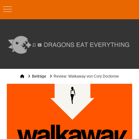
Home
Beiträge
Review: Walkaway von Cory Doctorow