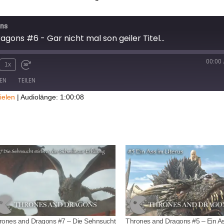
ons
gons #6 - Gar nicht mal son geiler Titel...
00:00
1x
EN
TEILEN
ielen
|
Audiolänge: 1:00:08
rones and Dragons #7 – Die Sehnsucht
Thrones and Dragons #5 – Ein A