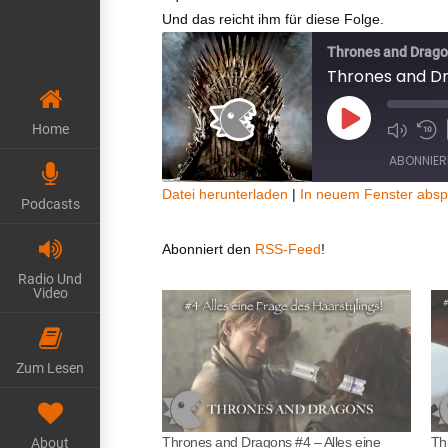
Und das reicht ihm für diese Folge.
Thrones and Drag
Thrones and Dra
Home
Play
Episode
ABONNIER
Datei herunterladen
|
In neuem Fenster absp
Podcasts
TEILEN
RSS FEED
Abonniert den
RSS-Feed
!
LINK
Radio Und
Video
EMBED
Zum Lesen
Thrones and Dragons #4 – Alles eine
Th
About