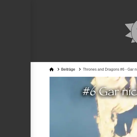
Home
Beiträge
Thrones and Dragons #6 - Gar nich