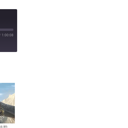
/
1:00:08
ss im