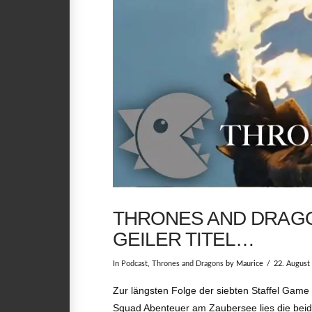
THRONES AND DRAGO
GEILER TITEL…
In
Podcast
,
Thrones and Dragons
by Maurice
22. August
Zur längsten Folge der siebten Staffel Game 
Squad Abenteuer am Zaubersee lies die beiden