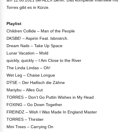
am 11.08.2021 bei ALEX Berlin. Das komplette Interview mit
Torres gibt es in Kürze.
Playlist
:
Children Collide – Man of the People
DKSBE! – Aspirin Feat. lsbnstrch.
Dream Nails – Take Up Space
Lunar Vacation – Mold
quickly, quickly – I Am Close to the River
The Linda Lindas – Oh!
Wet Leg – Chaise Longue
DŸSE – Der Haifisch die Zähne
Mariybu – Alles Gut
TORRES – Don’t Go Puttin Wishes in My Head
FOXING – Go Down Together
FREINDZ – Wish I Was Made In England Master
TORRES – Thirstier
Mini Trees – Carrying On