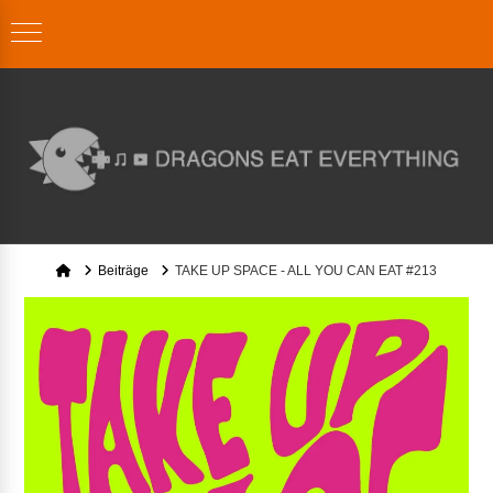
Home
Beiträge
TAKE UP SPACE - ALL YOU CAN EAT #213