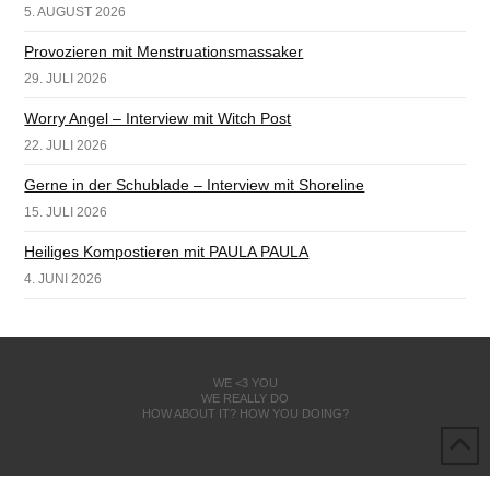
5. AUGUST 2026
Provozieren mit Menstruationsmassaker
29. JULI 2026
Worry Angel – Interview mit Witch Post
22. JULI 2026
Gerne in der Schublade – Interview mit Shoreline
15. JULI 2026
Heiliges Kompostieren mit PAULA PAULA
4. JUNI 2026
WE <3 YOU
WE REALLY DO
HOW ABOUT IT? HOW YOU DOING?