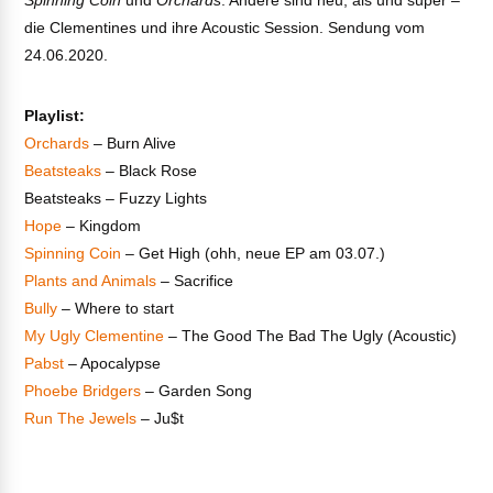
Spinning Coin
und
Orchards
. Andere sind neu, als und super –
die Clementines und ihre Acoustic Session. Sendung vom
24.06.2020.
Playlist:
Orchards
– Burn Alive
Beatsteaks
– Black Rose
Beatsteaks – Fuzzy Lights
Hope
– Kingdom
Spinning Coin
– Get High (ohh, neue EP am 03.07.)
Plants and Animals
– Sacrifice
Bully
– Where to start
My Ugly Clementine
– The Good The Bad The Ugly (Acoustic)
Pabst
– Apocalypse
Phoebe Bridgers
– Garden Song
Run The Jewels
– Ju$t