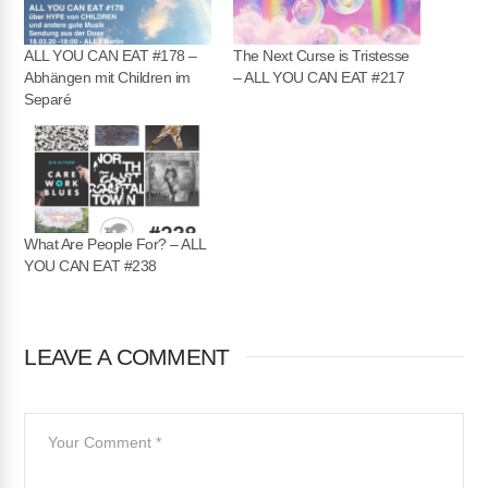
ALL YOU CAN EAT #178 –
The Next Curse is Tristesse
Abhängen mit Children im
– ALL YOU CAN EAT #217
Separé
What Are People For? – ALL
YOU CAN EAT #238
LEAVE A COMMENT