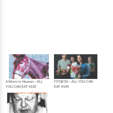
A Worm in Heaven – ALL
FITNESS – ALL YOU CAN
YOU CAN EAT #182
EAT #199