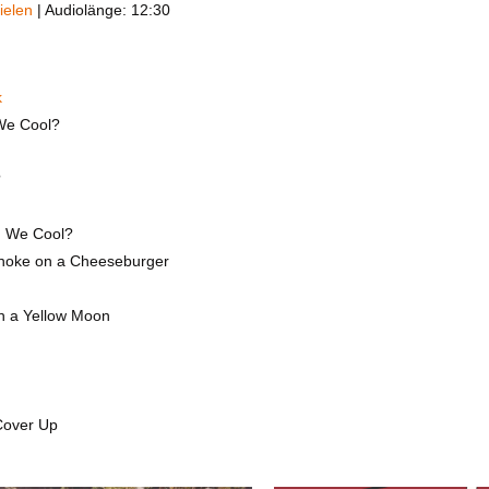
ielen
|
Audiolänge: 12:30
k
 We Cool?
?
m: We Cool?
hoke on a Cheeseburger
th a Yellow Moon
Cover Up