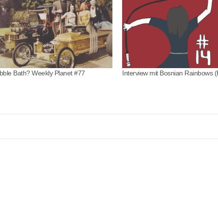
bble Bath? Weekly Planet #77
Interview mit Bosnian Rainbows (