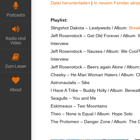
Datei herunterladen
|
In neuem Fenster absp
TEILEN
Podcasts
RSS FEED
Playlist:
LINK
Slingshot Dakota – Lewlyweds / Album:
Brea
Jeff Rosenstock – Get Old Forever / Album:
Radio Und
EMBED
Video
Interview
Jeff Rosenstock – Nausea / Album: We Cool
Interview
Zum Lesen
Jeff Rosenstock – Beers again Alone / Albu
Cheeky – He-Man Woman Haters / Album: C
Astronautalis – Sike
About
I Have A Tribe – Buddy Holly / Album: Benea
Seagulls – You and Me
Eskimeaux – Two Mountains
Theo – None is Equal / Album: Hope Solo
The Protomen – Danger Zone / Album: The 