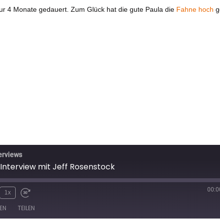
nur 4 Monate gedauert. Zum Glück hat die gute Paula die
Fahne
hoch
g
terviews
 Interview mit Jeff Rosenstock
00:0
1x
EN
TEILEN