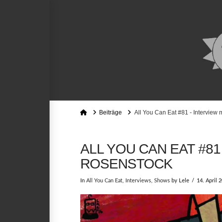
Home
Beiträge
All You Can Eat #81 - Interview 
ALL YOU CAN EAT #81
ROSENSTOCK
In
All You Can Eat
,
Interviews
,
Shows
by Lele
14. April 