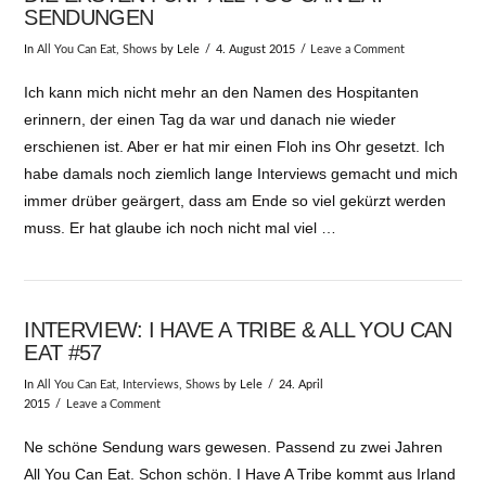
SENDUNGEN
In
All You Can Eat
,
Shows
by Lele
4. August 2015
Leave a Comment
Ich kann mich nicht mehr an den Namen des Hospitanten
erinnern, der einen Tag da war und danach nie wieder
erschienen ist. Aber er hat mir einen Floh ins Ohr gesetzt. Ich
habe damals noch ziemlich lange Interviews gemacht und mich
immer drüber geärgert, dass am Ende so viel gekürzt werden
muss. Er hat glaube ich noch nicht mal viel …
INTERVIEW: I HAVE A TRIBE & ALL YOU CAN
EAT #57
In
All You Can Eat
,
Interviews
,
Shows
by Lele
24. April
2015
Leave a Comment
Ne schöne Sendung wars gewesen. Passend zu zwei Jahren
All You Can Eat. Schon schön. I Have A Tribe kommt aus Irland