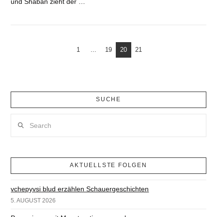
und Shaban zieht der …
1
...
19
20
21
SUCHE
Search
AKTUELLSTE FOLGEN
vchepyvsi blud erzählen Schauergeschichten
5. AUGUST 2026