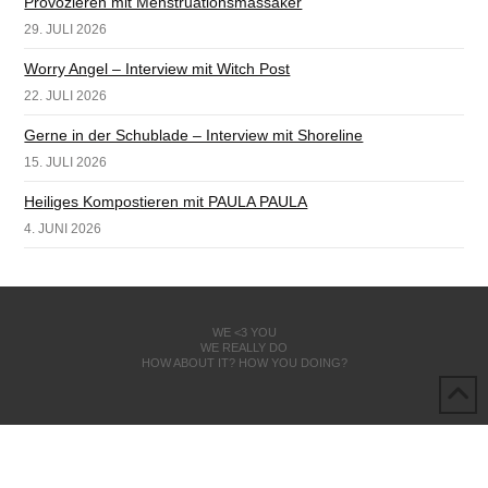
Provozieren mit Menstruationsmassaker
29. JULI 2026
Worry Angel – Interview mit Witch Post
22. JULI 2026
Gerne in der Schublade – Interview mit Shoreline
15. JULI 2026
Heiliges Kompostieren mit PAULA PAULA
4. JUNI 2026
WE <3 YOU
WE REALLY DO
HOW ABOUT IT? HOW YOU DOING?