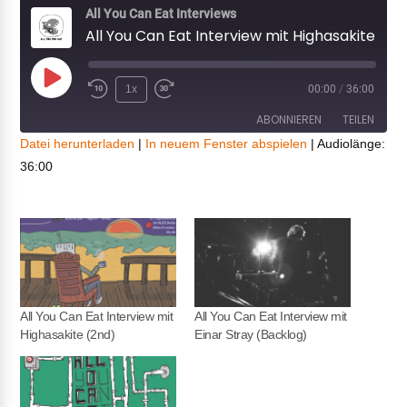
All You Can Eat Interviews
All You Can Eat Interview mit Highasakite (Backlog)
Play
1x
00:00
/
36:00
Episode
ABONNIEREN
TEILEN
Datei herunterladen
|
In neuem Fenster abspielen
|
Audiolänge:
36:00
TEILEN
RSS FEED
LINK
EMBED
All You Can Eat Interview mit
All You Can Eat Interview mit
Highasakite (2nd)
Einar Stray (Backlog)