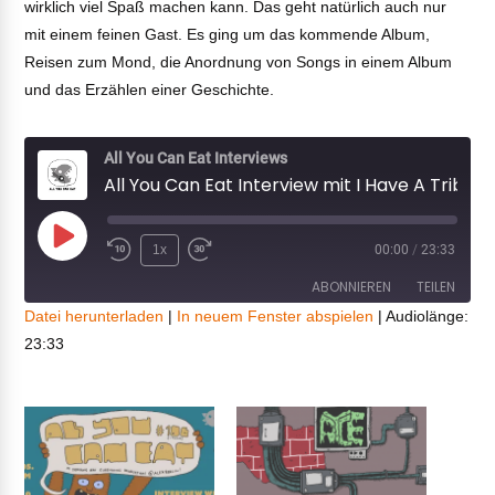
wirklich viel Spaß machen kann. Das geht natürlich auch nur
mit einem feinen Gast. Es ging um das kommende Album,
Reisen zum Mond, die Anordnung von Songs in einem Album
und das Erzählen einer Geschichte.
All You Can Eat Interviews
All You Can Eat Interview mit I Have A Tribe (2nd)
Play
1x
00:00
/
23:33
Episode
ABONNIEREN
TEILEN
Datei herunterladen
|
In neuem Fenster abspielen
|
Audiolänge:
23:33
TEILEN
RSS FEED
LINK
EMBED