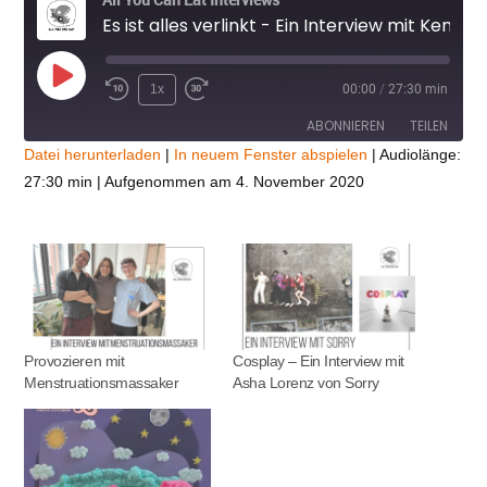
Es ist alles verlinkt - Ein Interview mit Kenichi & The Sun
Play
1x
00:00
/
27:30 min
Episode
ABONNIEREN
TEILEN
Datei herunterladen
|
In neuem Fenster abspielen
|
Audiolänge:
27:30 min
|
Aufgenommen am 4. November 2020
TEILEN
RSS FEED
LINK
EMBED
Provozieren mit
Cosplay – Ein Interview mit
Menstruationsmassaker
Asha Lorenz von Sorry