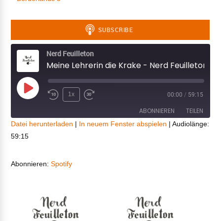
Nerd Feuilleton
Meine Lehrerin die Krake - Nerd Feuilleton #65
Play
1x
00:00
/
59:15
Episode
ABONNIEREN
TEILEN
Datei herunterladen
|
In neuem Fenster abspielen
|
Audiolänge:
59:15
TEILEN
Spotify
RSS FEED
LINK
Abonnieren:
Spotify
EMBED