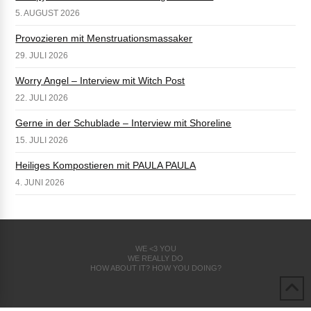
5. AUGUST 2026
Provozieren mit Menstruationsmassaker
29. JULI 2026
Worry Angel – Interview mit Witch Post
22. JULI 2026
Gerne in der Schublade – Interview mit Shoreline
15. JULI 2026
Heiliges Kompostieren mit PAULA PAULA
4. JUNI 2026
WE <3 YOU
WE REALLY DO
HOW ABOUT IT? HOW YOU DOING?