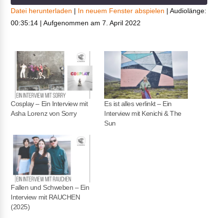
Datei herunterladen
|
In neuem Fenster abspielen
|
Audiolänge:
00:35:14
|
Aufgenommen am 7. April 2022
TEILEN
RSS FEED
LINK
EMBED
Cosplay – Ein Interview mit
Es ist alles verlinkt – Ein
Asha Lorenz von Sorry
Interview mit Kenichi & The
Sun
Fallen und Schweben – Ein
Interview mit RAUCHEN
(2025)