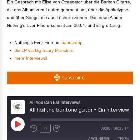
Ein Gespräch mit Elise von
Oceanator
über die Bariton Gitarre,
die das Album zum Laufen gebracht hat, über die Apokalypse
und über Songs, die aus Löchern ziehen. Das neue Album
Nothing’s Ever Fine erscheint am 08.04. und ist großartig.
Nothing’s Ever Fine bei
bandcamp
die LP via Big Scary Monsters
mehr Interviews!
All You Can Eat Interviews
All hail the baritone guitar - Ein Interview mit Oceanator
Play
1x
00:00
/
00:35:14
Episode
ABONNIEREN
TEILEN