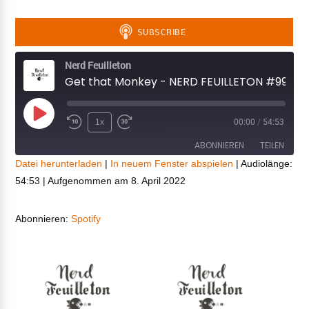
Nerd Feuilleton
Get that Monkey - NERD FEUILLETON #99
Play
1x
00:00
/
54:53
Episode
ABONNIEREN
TEILEN
Datei herunterladen
|
In neuem Fenster abspielen
|
Audiolänge:
54:53
|
Aufgenommen am 8. April 2022
TEILEN
Spotify
RSS FEED
LINK
Abonnieren:
Spotify
EMBED